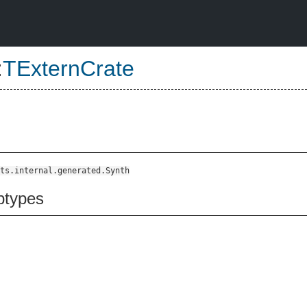
:
TExternCrate
ts.internal.generated.Synth
btypes